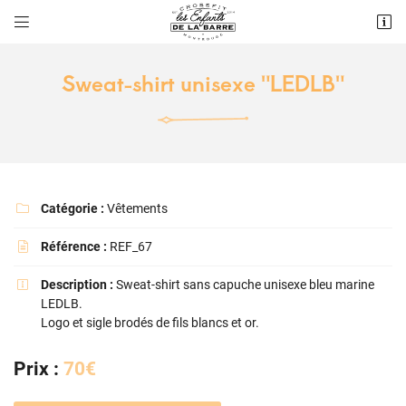


156 rue Maurice Arnoux
92120 Montrouge
Sweat-shirt unisexe "LEDLB"
09 83 67 27 67
Catégorie :
Vêtements

Référence :
REF_67

Adresse email de réception

Description :
Sweat-shirt sans capuche unisexe bleu marine

LEDLB.
Logo et sigle brodés de fils blancs et or.
Recopier le code ci-contre

Prix :
70€
Rafraîchir le captcha
