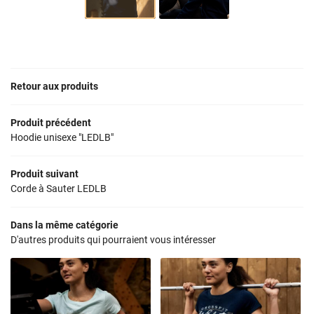
Une questio
ACCUEIL
LE CROSSFIT
09 83 67 27 6
LA BOX
Retour aux produits
TARIFS
Produit précédent
PLANNING
Hoodie unisexe "LEDLB"
Rejoignez-nous
NOS PRODUITS
Produit suivant
Corde à Sauter LEDLB
TÉMOIGNAGES
Dans la même catégorie
Restez infor
ACTUALITÉS
D'autres produits qui pourraient vous intéresser
CONTACT
INSCRIPTION NEWS